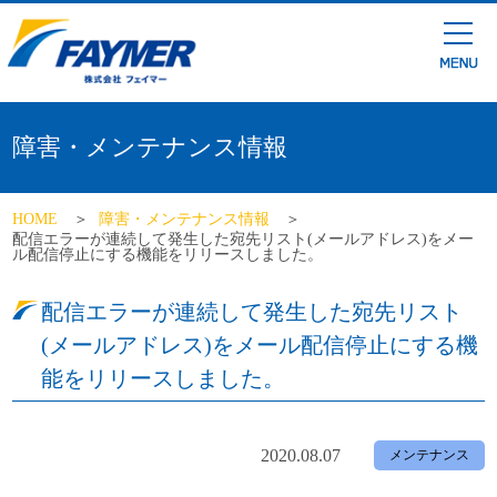
障害・メンテナンス情報
HOME
障害・メンテナンス情報
配信エラーが連続して発生した宛先リスト(メールアドレス)をメー
ル配信停止にする機能をリリースしました。
配信エラーが連続して発生した宛先リスト
(メールアドレス)をメール配信停止にする機
能をリリースしました。
2020.08.07
メンテナンス