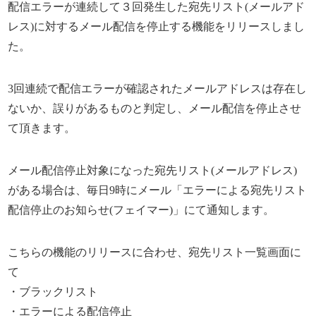
配信エラーが連続して３回発生した宛先リスト(メールアド
レス)に対するメール配信を停止する機能をリリースしまし
た。
3回連続で配信エラーが確認されたメールアドレスは存在し
ないか、誤りがあるものと判定し、メール配信を停止させ
て頂きます。
メール配信停止対象になった宛先リスト(メールアドレス)
がある場合は、毎日9時にメール「エラーによる宛先リスト
配信停止のお知らせ(フェイマー)」にて通知します。
こちらの機能のリリースに合わせ、宛先リスト一覧画面に
て
・ブラックリスト
・エラーによる配信停止